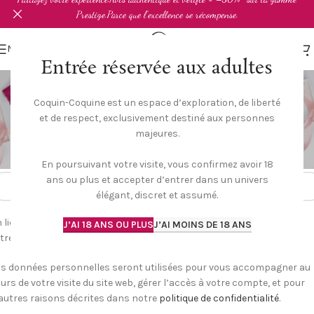
Prestige.Parce que l’excellence se récompense.
MENU
Entrée réservée aux adultes
Mon compte
Coquin-Coquine est un espace d’exploration, de liberté
Accueil
Mon compte
et de respect, exclusivement destiné aux personnes
’inscrire
majeures.
*
resse e-mail
En poursuivant votre visite, vous confirmez avoir 18
ans ou plus et accepter d’entrer dans un univers
élégant, discret et assumé.
 lien permettant de définir un nouveau mot de passe sera envoyé à
J’AI 18 ANS OU PLUS
J’AI MOINS DE 18 ANS
tre adresse e-mail.
s données personnelles seront utilisées pour vous accompagner au
urs de votre visite du site web, gérer l’accès à votre compte, et pour
autres raisons décrites dans notre
politique de confidentialité
.